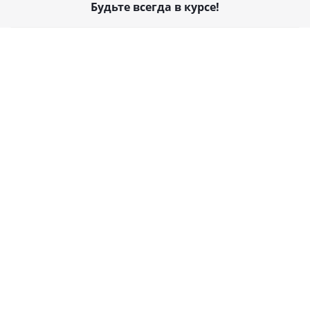
Будьте всегда в курсе!
Оставайтесь на связи
Наши контакты
+7 932 479-96-66
all@girtrans.ru
г. Тюмень, ул. Чекистов, 31
2026 © Гиртранс: Интернет-магазин запчастей для