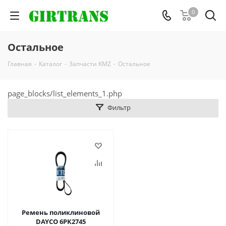
0
Остальное
Главная
-
Каталог
-
Запчасти KMZ
-
Остальное
page_blocks/list_elements_1.php
Фильтр
Ремень поликлиновой
DAYCO 6PK2745