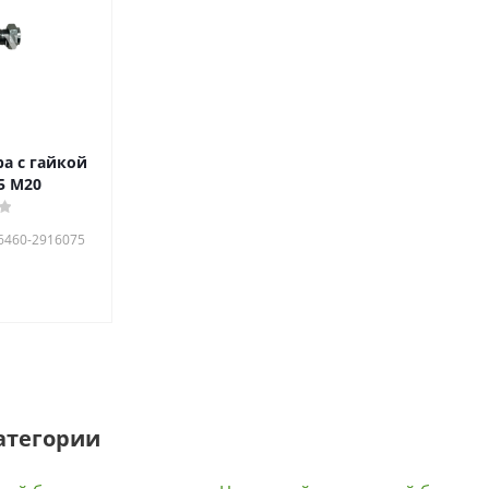
а с гайкой
5 М20
 6460-2916075
атегории