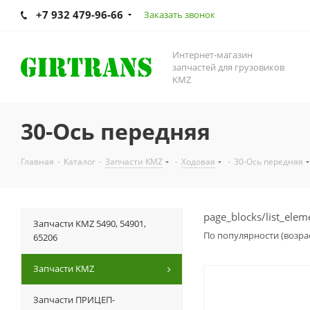
+7 932 479-96-66
Заказать звонок
Интернет-магазин
запчастей для грузовиков
KMZ
30-Ось передняя
Главная
-
Каталог
-
Запчасти KMZ
-
Ходовая
-
30-Ось передняя
page_blocks/list_elem
Запчасти KMZ 5490, 54901,
По популярности (возра
65206
Запчасти KMZ
Запчасти ПРИЦЕП-