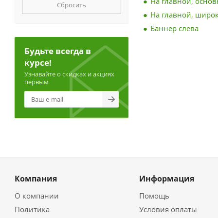
На главной, осно
Сбросить
На главной, широ
Баннер слева
Будьте всегда в
курсе!
Узнавайте о скидках и акциях
первым
Компания
Информация
О компании
Помощь
Политика
Условия оплаты