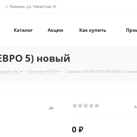
г. Тюмень, ул. Чекистов, 31
Каталог
Акции
Как купить
Про
(ЕВРО 5) новый
освалы 4х2
-
Самосвал 43255
-
Самосвал 43255-7010-69 (ЕВРО 5) новы
А
0 ₽