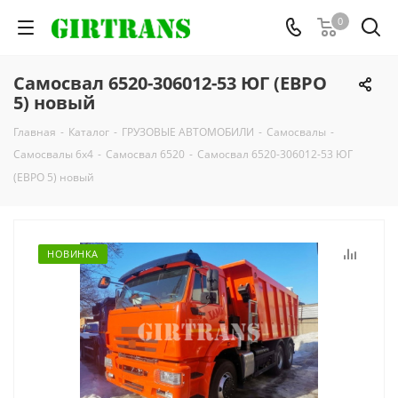
0
Самосвал 6520-306012-53 ЮГ (ЕВРО
5) новый
Главная
-
Каталог
-
ГРУЗОВЫЕ АВТОМОБИЛИ
-
Самосвалы
-
Самосвалы 6х4
-
Самосвал 6520
-
Самосвал 6520-306012-53 ЮГ
(ЕВРО 5) новый
НОВИНКА