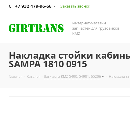
+7 932 479-96-66
Заказать звонок
Интернет-магазин
запчастей для грузовиков
KMZ
Накладка стойки кабин
SAMPA 1810 0915
Главная
-
Каталог
-
Запчасти KMZ 5490, 54901, 65206
-
Накладка с