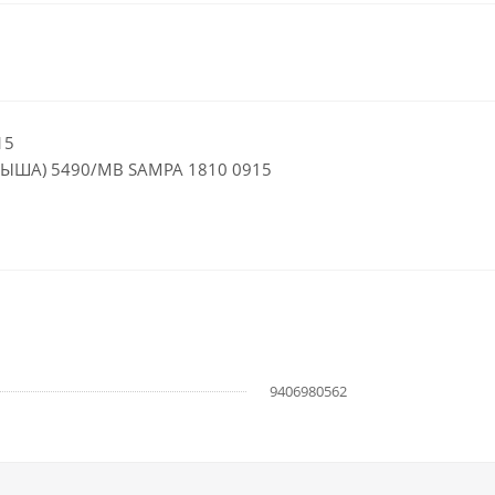
15
КРЫША) 5490/MB SAMPA 1810 0915
9406980562