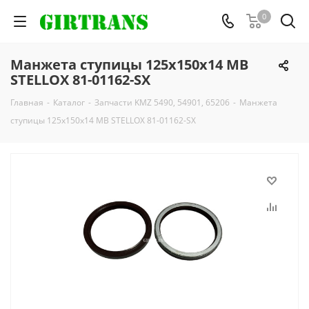
0
Манжета ступицы 125x150x14 MB
STELLOX 81-01162-SX
Главная
-
Каталог
-
Запчасти KMZ 5490, 54901, 65206
-
Манжета
ступицы 125x150x14 MB STELLOX 81-01162-SX