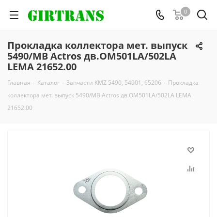
0
Прокладка коллектора мет. выпуск
5490/MB Actros дв.OM501LA/502LA
LEMA 21652.00
Главная
-
Каталог
-
Запчасти KMZ 5490, 54901, 65206
-
Прокладка
коллектора мет. выпуск 5490/MB Actros дв.OM501LA/502LA LEMA
21652.00