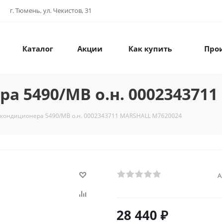
г. Тюмень, ул. Чекистов, 31
Каталог
Акции
Как купить
Про
а 5490/MB о.н. 000234371
 кондиционера 5490/MB о.н. 0002343711 MARSHALL M7620024
А
28 440
₽