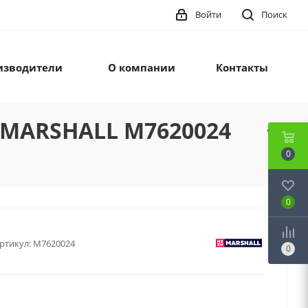
Войти
Поиск
изводители
О компании
Контакты
1 MARSHALL M7620024
0
0
ртикул:
M7620024
0