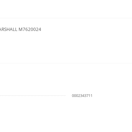
MARSHALL M7620024
0002343711