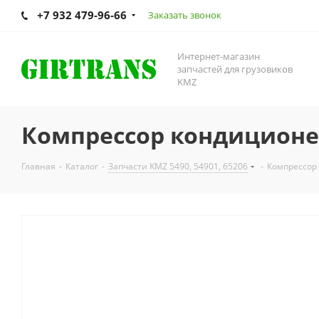
+7 932 479-96-66
Заказать звонок
Интернет-магазин
запчастей для грузовиков
KMZ
Компрессор кондиционер
Главная
-
Каталог
-
Запчасти KMZ 5490, 54901, 65206
-
Компрессор