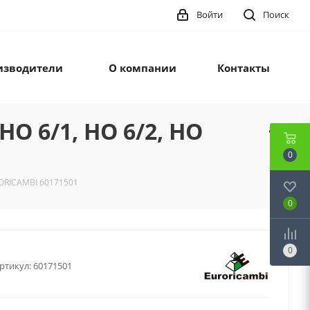
Войти
Поиск
изводители
О компании
Контакты
O 6/1, HO 6/2, HO
0
RORICAMBI 60171501
0
0
ртикул:
60171501