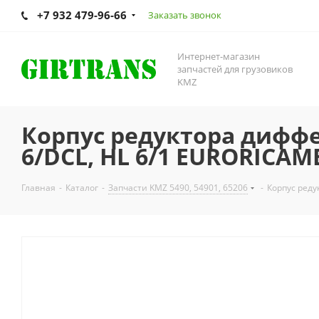
+7 932 479-96-66
Заказать звонок
Интернет-магазин
запчастей для грузовиков
KMZ
Корпус редуктора диффер
6/DCL, HL 6/1 EURORICAM
Главная
-
Каталог
-
Запчасти KMZ 5490, 54901, 65206
-
Корпус реду