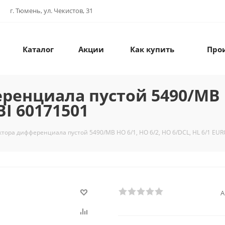
г. Тюмень, ул. Чекистов, 31
Каталог
Акции
Как купить
Про
енциала пустой 5490/MB H
BI 60171501
ктора дифференциала пустой 5490/MB HO 6/1, HO 6/2, HO 6/DCL, HL 6/1 EU
А