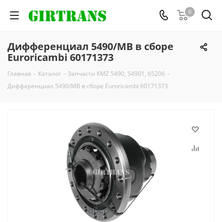
0
Дифференциал 5490/MB в сборе
Euroricambi 60171373
Главная
-
Каталог
-
Запчасти KMZ 5490, 54901, 65206
-
Дифференциал 5490/MB в сборе Euroricambi 60171373