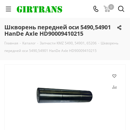
0
Шкворень передней оси 5490,54901
HanDe Axle HD90009410215
Главная
-
Каталог
-
Запчасти KMZ 5490, 54901, 65206
-
Шкворень
передней оси 5490,54901 HanDe Axle HD90009410215