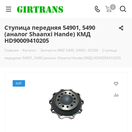
0
Ступица передняя 54901, 5490
(аналог Shaanxi Hande) КМД
HD90009410205
Главная
-
Каталог
-
Запчасти KMZ 5490, 54901, 65206
-
Ступица
передняя 54901, 5490 (аналог Shaanxi Hande) КМД HD90009410205
ХИТ