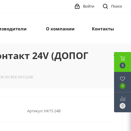
Войти
Поиск
изводители
О компании
Контакты
нтакт 24V (ДОПОГ
0
К XXI ВЕК НК1524В
0
0
Артикул:
НК15 24В