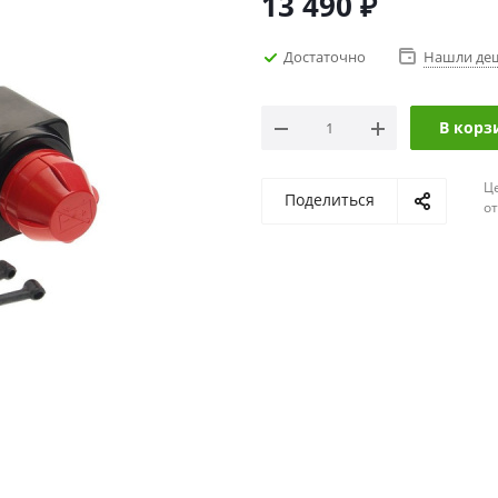
13 490
₽
Достаточно
Нашли де
В корз
Ц
Поделиться
о