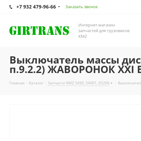
+7 932 479-96-66
Заказать звонок
Интернет-магазин
запчастей для грузовиков
KMZ
Выключатель массы дис
п.9.2.2) ЖАВОРОНОК XXI 
Главная
-
Каталог
-
Запчасти KMZ 5490, 54901, 65206
-
Выключател