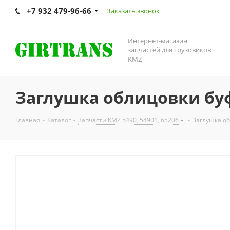
+7 932 479-96-66
Заказать звонок
Интернет-магазин
запчастей для грузовиков
KMZ
Заглушка облицовки буф
Главная
-
Каталог
-
Запчасти KMZ 5490, 54901, 65206
-
Заглушка об