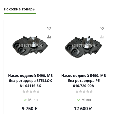
Похожие товары
Насос водяной 5490, MB
Насос водяной 5490, MB
без ретардера STELLOX
без ретардера PE
81-04116-SX
010.720-00A
Мало
Мало
9 750
₽
12 600
₽