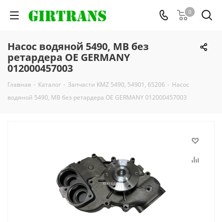
0
Насос водяной 5490, MB без
ретардера OE GERMANY
012000457003
Главная
-
Каталог
-
Запчасти KMZ 5490, 54901, 65206
-
Насос
водяной 5490, MB без ретардера OE GERMANY 012000457003