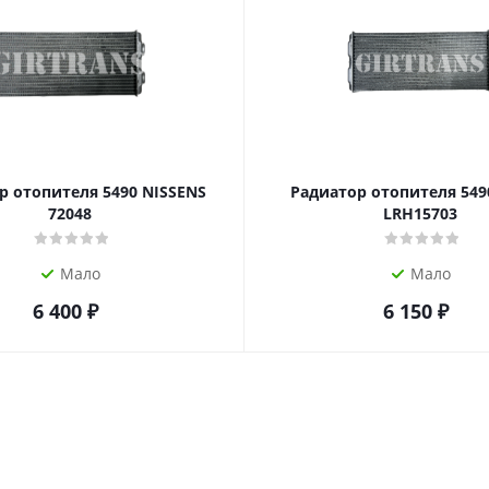
р отопителя 5490 NISSENS
Радиатор отопителя 549
72048
LRH15703
Мало
Мало
6 400
₽
6 150
₽