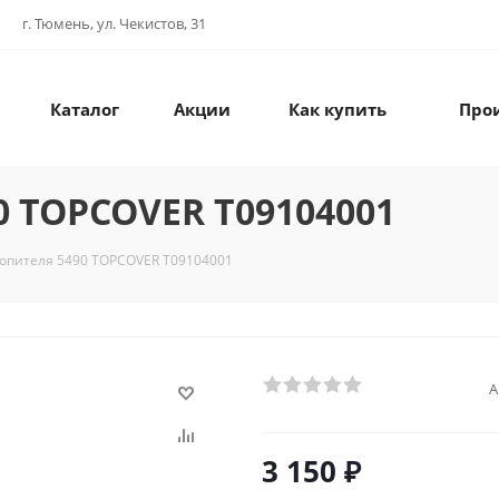
г. Тюмень, ул. Чекистов, 31
Каталог
Акции
Как купить
Про
0 TOPCOVER T09104001
топителя 5490 TOPCOVER T09104001
А
3 150
₽