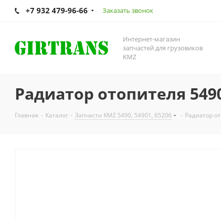
+7 932 479-96-66
Заказать звонок
Интернет-магазин
запчастей для грузовиков
KMZ
Радиатор отопителя 549
Главная
-
Каталог
-
Запчасти KMZ 5490, 54901, 65206
-
Радиатор о