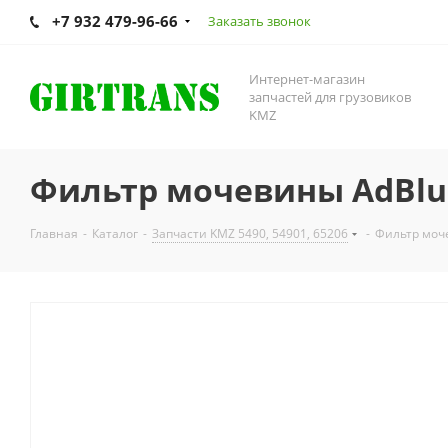
+7 932 479-96-66
Заказать звонок
Интернет-магазин
запчастей для грузовиков
KMZ
Фильтр мочевины AdBlue
Главная
-
Каталог
-
Запчасти KMZ 5490, 54901, 65206
-
Фильтр моч