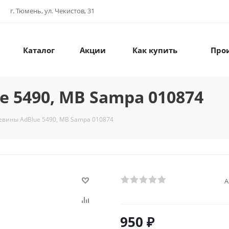
г. Тюмень, ул. Чекистов, 31
Каталог
Акции
Как купить
Про
 5490, MB Sampa 010874
евины AdBlue 5490, MB Sampa 010874
А
950
₽