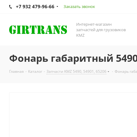
+7 932 479-96-66
Заказать звонок
Интернет-магазин
запчастей для грузовиков
KMZ
Фонарь габаритный 5490
Главная
-
Каталог
-
Запчасти KMZ 5490, 54901, 65206
-
Фонарь габ