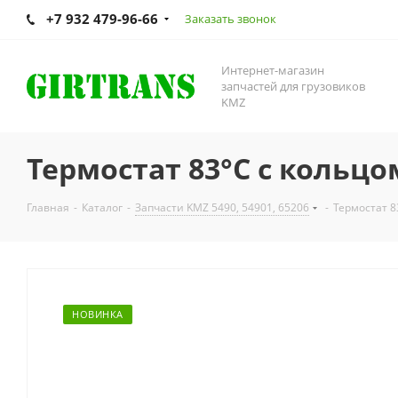
+7 932 479-96-66
Заказать звонок
Интернет-магазин
запчастей для грузовиков
KMZ
Термостат 83°C с кольцом
Главная
-
Каталог
-
Запчасти KMZ 5490, 54901, 65206
-
Термостат 8
НОВИНКА