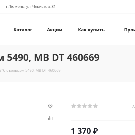
г. Тюмень, ул. Чекистов, 31
Каталог
Акции
Как купить
Про
 5490, MB DT 460669
3°C с кольцом 5490, MB DT 460669
А
1 370
₽