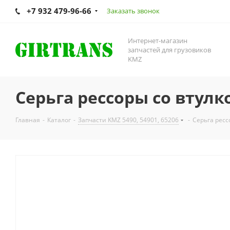
+7 932 479-96-66
Заказать звонок
Интернет-магазин
запчастей для грузовиков
KMZ
Серьга рессоры со втулк
Главная
-
Каталог
-
Запчасти KMZ 5490, 54901, 65206
-
Серьга ресс