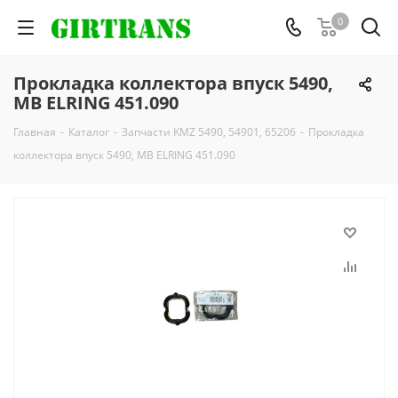
0
Прокладка коллектора впуск 5490,
MB ELRING 451.090
Главная
-
Каталог
-
Запчасти KMZ 5490, 54901, 65206
-
Прокладка
коллектора впуск 5490, MB ELRING 451.090