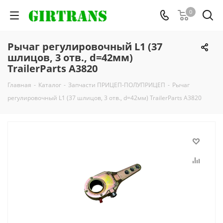
0
Рычаг регулировочный L1 (37
шлицов, 3 отв., d=42мм)
TrailerParts А3820
Главная
-
Каталог
-
Запчасти ПРИЦЕП-ПОЛУПРИЦЕП
-
Рычаг
регулировочный L1 (37 шлицов, 3 отв., d=42мм) TrailerParts А3820