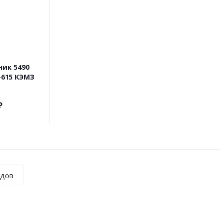
ик 5490
-615 КЭМЗ
₽
ндов