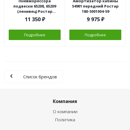
Пневморессора
Амортизатор кабины
подвески 65208, 65209
54901 передний Ростар
(ленивец) Ростар
180-5001004-59
655293400258
11 350
₽
9 975
₽
Подробнее
Подробнее
Список брендов
Компания
О компании
Политика