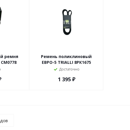
ой ремня
Ремень поликлиновый
I CM0778
ЕВРО-5 TRIALLI 8РК1675
о
Достаточно
₽
1 395
₽
ндов