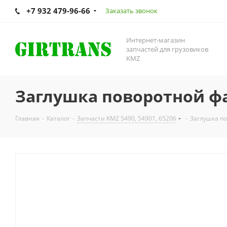
+7 932 479-96-66
Заказать звонок
Интернет-магазин
запчастей для грузовиков
KMZ
Заглушка поворотной фар
Главная
-
Каталог
-
Запчасти KMZ 5490, 54901, 65206
-
Заглушка по