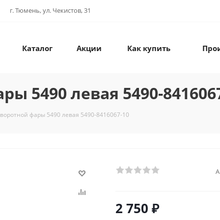
г. Тюмень, ул. Чекистов, 31
Каталог
Акции
Как купить
Про
ы 5490 левая 5490-841606
воротной фары 5490 левая 5490-8416067-10
А
2 750
₽